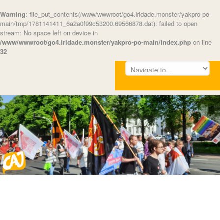
Warning
: file_put_contents(/www/wwwroot/go4.iridade.monster/yakpro-po-
main/tmp/1781141411_6a2a0f99c53200.69566878.dat): failed to open
stream: No space left on device in
/www/wwwroot/go4.iridade.monster/yakpro-po-main/index.php
on line
32